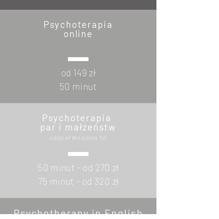
Psychoterapia
online
od 149 zł
50 minut
Psychoterapia
par i małżeństw
oddział Wspólna 50
50 minut - od 270 zł
75 minut - od 320 zł
Psychotherapy in English