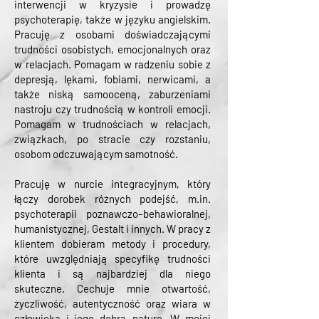
interwencji w kryzysie i prowadzę
psychoterapię, także w języku angielskim.
Pracuję z osobami doświadczającymi
trudności osobistych, emocjonalnych oraz
w relacjach. Pomagam w radzeniu sobie z
depresją, lękami, fobiami, nerwicami, a
także niską samooceną, zaburzeniami
nastroju czy trudnością w kontroli emocji.
Pomagam w trudnościach w relacjach,
związkach, po stracie czy rozstaniu,
osobom odczuwającym samotność.
Pracuję w nurcie integracyjnym, który
łączy dorobek różnych podejść, m.in.
psychoterapii poznawczo–behawioralnej,
humanistycznej, Gestalt i innych. W pracy z
klientem dobieram metody i procedury,
które uwzględniają specyfikę trudności
klienta i są najbardziej dla niego
skuteczne. Cechuje mnie otwartość,
życzliwość, autentyczność oraz wiara w
człowieka i jego dobrą naturę. W mojej