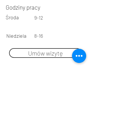
Wspólna St.50
Godziny pracy
Środa
9-12
250
zl
- 50 minutes
Niedziela
8-16
Umów wizytę
REJESTRACJA: 606 601 602
M: kontakt@cphe
lp.pl
WARSZAWA CENTRUM
tel: 720 826 806
ul. Chmielna 116/118