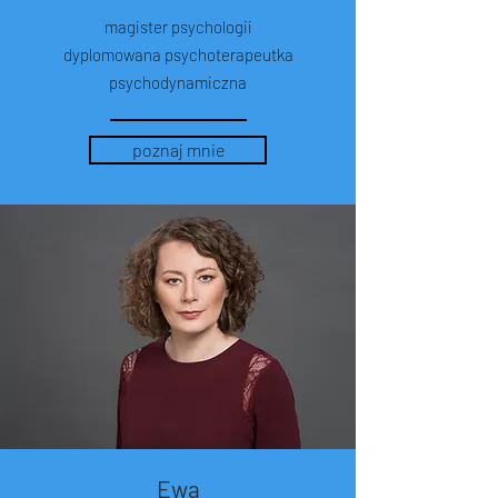
magister psychologii
dyplomowana psychoterapeutka
psychodynamiczna
poznaj mnie
Ewa