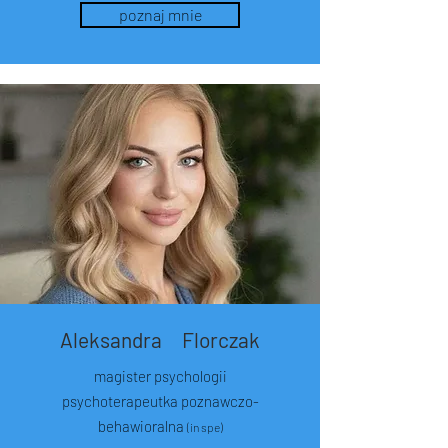
poznaj mnie
Aleksandra Florczak
magister psychologii
psychoterapeutka poznawczo-
behawioralna
(in spe)