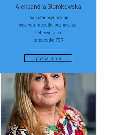
Aleksandra Słomkowska
magister psychologii
psychoterapeutka poznawczo-
behawioralna
terapeutka TSR
poznaj mnie