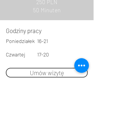
250 PLN
50 Minuten
Godziny pracy
Poniedziałek
16-21
Czwartej
17-20
Umów wizytę
REJESTRACJA: 606 601 602
M: kontakt@cphe
lp.pl
WARSZAWA CENTRUM
tel: 720 826 806