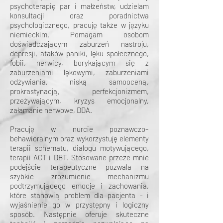
psychoterapię par i małżeństw, udzielam
konsultacji oraz poradnictwa
psychologicznego, pracuję także w języku
niemieckim. Pomagam osobom
doświadczającym zaburzeń nastroju,
depresji, ataków paniki, lęku społecznego,
fobii, nerwicy, borykającym się z
zaburzeniami lękowymi, zaburzeniami
odżywiania, niską samooceną,
prokrastynacją, perfekcjonizmem,
przeżywającym, kryzys emocjonalny,
załamanie nerwowe, DDA.
Pracuję w nurcie poznawczo–
behawioralnym oraz wykorzystuję elementy
terapii schematu, dialogu motywującego,
terapii ACT i DBT. Stosowane przeze mnie
podejście terapeutyczne pozwala na
szybkie zrozumienie mechanizmu
podtrzymującego emocje i zachowania,
które stanowią problem dla pacjenta - i
wyjaśnienie go w przystępny i logiczny
sposób. Następnie oferuje skuteczne