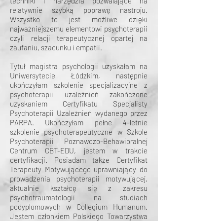
techniki i narzędzia pozwalające na
relatywnie szybką poprawę nastroju.
Wszystko to jest możliwe dzięki
najważniejszemu elementowi psychoterapii
czyli relacji terapeutycznej opartej na
zaufaniu, szacunku i empatii.
Tytuł magistra psychologii uzyskałam na
Uniwersytecie Łódzkim, następnie
ukończyłam szkolenie specjalizacyjne z
psychoterapii uzależnień zakończone
uzyskaniem Certyfikatu Specjalisty
Psychoterapii Uzależnień wydanego przez
PARPA. Ukończyłam pełne 4-letnie
szkolenie psychoterapeutyczne w Szkole
Psychoterapii Poznawczo-Behawioralnej
Centrum CBT-EDU, jestem w trakcie
certyfikacji. Posiadam także Certyfikat
Terapeuty Motywującego uprawniający do
prowadzenia psychoterapii motywującej,
aktualnie kształcę się z zakresu
psychotraumatologii na studiach
podyplomowych w Collegium Humanum.
Jestem członkiem Polskiego Towarzystwa