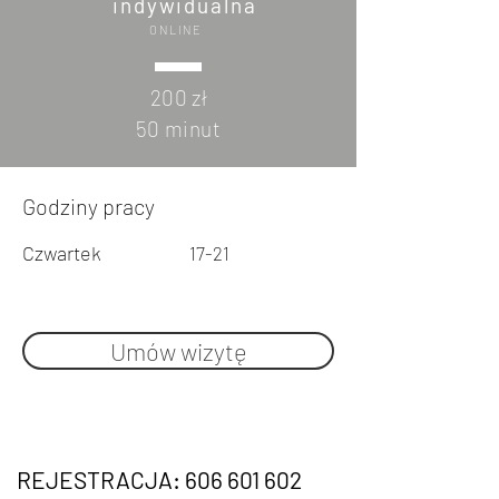
indywidualna
ONLINE
200 zł
50 minut
Godziny pracy
Czwartek
17-21
Umów wizytę
REJESTRACJA: 606 601 602