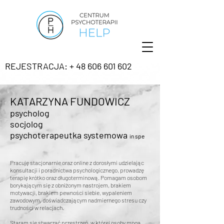
REJESTRACJA: + 48 606 601 602
KATARZYNA FUNDOWICZ
psycholog
socjolog
psychoterapeutka systemowa
in spe
Pracuję stacjonarnie oraz online z dorosłymi udzielając
konsultacji i poradnictwa psychologicznego, prowadzę
terapię krótko oraz długoterminową. Pomagam osobom
borykającym się z obniżonym nastrojem, brakiem
motywacji, brakiem pewności siebie, wypaleniem
zawodowym, doświadczającym nadmiernego stresu czy
trudności w relacjach.
Staram się stwarzać przestrzeń, w której osoby mogą