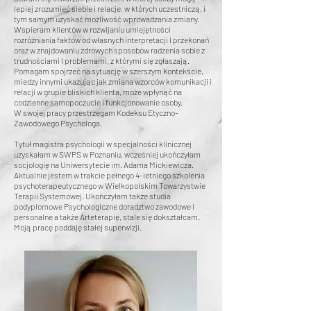
lepiej zrozumieć siebie i relacje, w których uczestniczą, i
tym samym uzyskać możliwość wprowadzania zmiany.
Wspieram klientów w rozwijaniu umiejętności
rozróżniania faktów od własnych interpretacji I przekonań
oraz w znajdowaniu zdrowych sposobów radzenia sobie z
trudnościami I problemami, z którymi się zgłaszają.
Pomagam spojrzeć na sytuację w szerszym kontekście,
miedzy innymi ukazując jak zmiana wzorców komunikacji i
relacji w grupie bliskich klienta, może wpłynąć na
codzienne samopoczucie i funkcjonowanie osoby.
W swojej pracy przestrzegam Kodeksu Etyczno-
Zawodowego Psychologa.
Tytuł magistra psychologii w specjalności klinicznej
uzyskałam w SWPS w Poznaniu, wcześniej ukończyłam
socjologię na Uniwersytecie im. Adama Mickiewicza.
Aktualnie jestem w trakcie pełnego 4-letniego szkolenia
psychoterapeutycznego w Wielkopolskim Towarzystwie
Terapii Systemowej. Ukończyłam także studia
podyplomowe Psychologiczne doradztwo zawodowe i
personalne a także Arteterapię, stale się
dokształcam.
Moją pracę poddaję stałej superwizji.