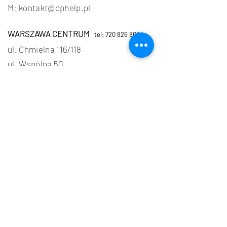
M: kontakt@cphe
lp.pl
WARSZAWA CENTRUM
tel: 720 826 806
ul. Chmielna 116/118
ul. Wspólna 50
WARSZAWA WILANÓW
tel: 790 626 806
ul. Sarmacka 23
POZNAŃ
tel:
790 626 806
ul. S. Żeromskiego 6, Jeżyce
ONLINE
tel: 720 826 806