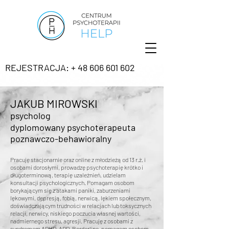
REJESTRACJA: + 48 606 601 602
JAKUB MIROWSKI
psycholog
dyplomowany psychoterapeuta
poznawczo-behawioralny
Pracuję stacjonarnie oraz online z młodzieżą od 13 r.ż. i
osobami dorosłymi, prowadzę psychoterapię krótko i
długoterminową, terapię uzależnień, udzielam
konsultacji psychologicznych. Pomagam osobom
borykającym się z atakami paniki, zaburzeniami
lękowymi, depresją, fobią, nerwicą, lękiem społecznym,
doświadczającym trudności w relacjach lub toksycznych
relacji, nerwicy, niskiego poczucia własnej wartości,
nadmiernego stresu, agresji. Pracuję z osobami z
syndromem ADHD, ADD, Borderline, pomagam osobom