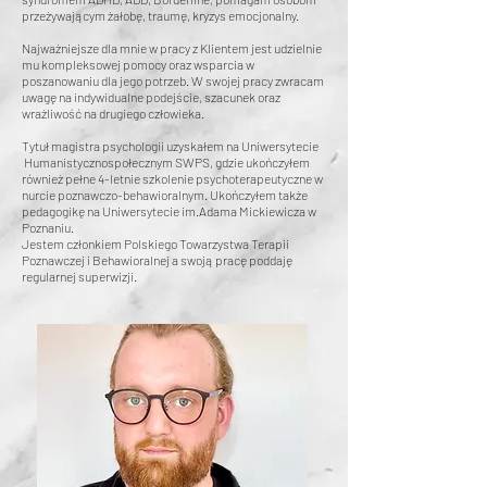
przeżywającym żałobę, traumę, kryzys emocjonalny.
Najważniejsze dla mnie w pracy z Klientem jest udzielnie
mu kompleksowej pomocy oraz wsparcia w
poszanowaniu dla jego potrzeb. W swojej pracy zwracam
uwagę na indywidualne podejście, szacunek oraz
wrażliwość na drugiego człowieka.
Tytuł magistra psychologii uzyskałem na Uniwersytecie
Humanistycznospołecznym SWPS, gdzie ukończyłem
również pełne 4-letnie szkolenie psychoterapeutyczne w
nurcie poznawczo-behawioralnym. Ukończyłem także
pedagogikę na Uniwersytecie im.Adama Mickiewicza w
Poznaniu.
Jestem członkiem Polskiego Towarzystwa Terapii
Poznawczej i Behawioralnej a swoją pracę poddaję
regularnej superwizji.