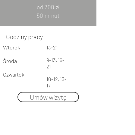
od 200 zł
50 minut
Godziny pracy
Wtorek
13-21
9-13, 16-
Środa
21
Czwartek
10-12, 13-
17
Umów wizytę