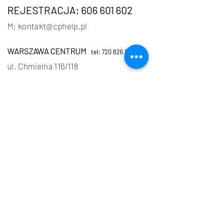
REJESTRACJA: 606 601 602
M: kontakt@cphe
lp.pl
WARSZAWA CENTRUM
tel: 720 826 806
ul. Chmielna 116/118
ul. Wspólna 50
WARSZAWA WILANÓW
tel: 790 626 806
ul. Sarmacka 23
POZNAŃ
tel:
790 626 806
ul. S. Żeromskiego 6, Jeżyce
ONLINE
tel: 720 826 806