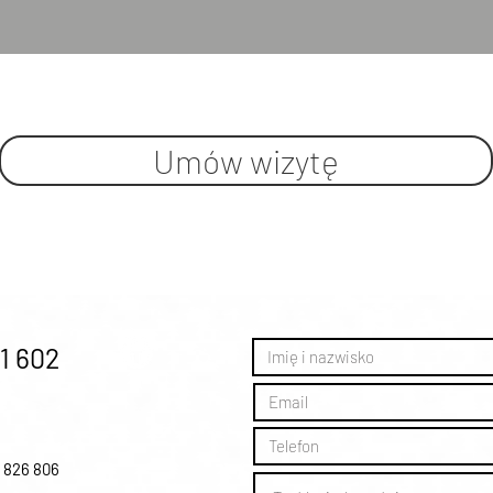
Umów wizytę
1 602
0 826 806