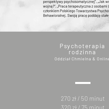
perspektywy psychosomatycznej”,
„Jak w
wojną?”,
„Praca terapeutyczna z osobami
członkiem Polskiego Towarzystwa Psychot
Behawioralnej.
Swoją pracę poddaję stałej
Psychoterapia
rodzinna
Oddział Chmielna & Onlin
270 zł / 50 minut
320 zł / 75 minut