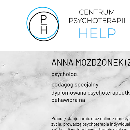
ANNA MOŻDŻONEK (Z
psycholog
pedagog specjalny
dyplomowana psychoterapeutk
behawioralna
Pracuję stacjonarnie oraz online z dorosły
życia, prowadzę psychoterapię indywidual
krótko i długoterminową, terapię uzależni