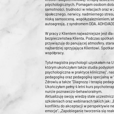
psychologicznych. Pomagam osobom doś
samotności, trudności w relacjach oraz w 
społecznego, nerwicy, nadmiernego stresu
niską samooceną, współuzależnieniem, at
autoagresją, z syndromem DDA, ADHD/AD
W pracy z Klientem najważniejsze jest dla
bezpieczeństwa Klienta. Podczas spotka
przywiązuję do panującej atmosfery, staram
najbardziej sprzyjająca Klientowi. Spotkan
współpracy.
Tytuł magistra psychologii uzyskałam na 
którym ukończyłam także studia podyplo
psychologiczna w praktyce klinicznej", n
pedagogikę oraz pedagogikę specjalną w 
Zdrowiu a także "Diagnozę i terapię pedag
Ukończyłam
pełny 4 letni kurs psychotera
nurcie poznawczo-behawioralnym.
Aktualizuję swoją wiedzę stale uczestnic
szkoleniach oraz webinarach takich jak:
„
konfliktu do akceptacji w perspektywie ne
emocje”,
„Zapobieganie tworzenia się reak