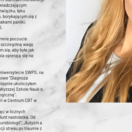
wiadczającym
związku, lęku
, borykającym się z
akami paniki,
D.
 mnie poczucie
ń szczególną wagę
 się, aby była jak
ia opierają się na
Uniwersytecie SWPS, na
mowe "Diagnoza
astępnie ukończyłam
Wyższej Szkole Nauk o
ogiczną".
pii w Centrum CBT w
ząc w licznych
Bunt nastolatka. Od
urobiologii”,
„Autyzm a
cji stresu po traumie z