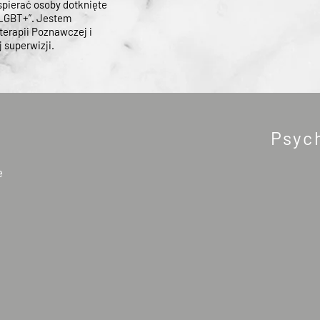
spierać osoby dotknięte
 LGBT+”. Jestem
erapii Poznawczej i
 superwizji.
Psyc
e