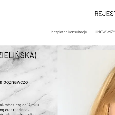
REJEST
bezpłatna konsultacja
UMÓW WIZY
IELIŃSKA)
a poznawczo-
mi, młodzieżą od 14 roku
ną oraz rodzinną,
eń, udzielam konsultacji