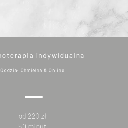
hoterapia indywidualna
Oddział
Chmielna
& Online
od 220 zł
50 minut