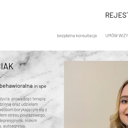
REJEST
bezpłatna konsultacja
UMÓW WIZY
IAK
behawioralna
in spe
u życia prowadząc terapię
dzinną oraz udzielam
osobom borykającym się z
ołem stresu pourazowego,
epresyjnymi, niskim
, autoagresją,