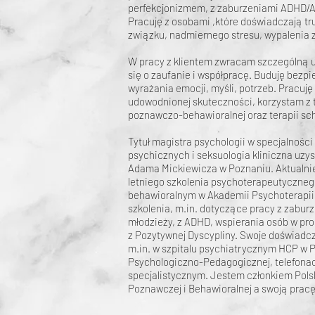
perfekcjonizmem, z zaburzeniami ADHD/A
Pracuję z osobami ,które doświadczają tr
związku, nadmiernego stresu, wypalenia
W pracy z klientem zwracam szczególną uw
się o zaufanie i współpracę. Buduję bezp
wyrażania emocji, myśli, potrzeb. Pracuj
udowodnionej skuteczności, korzystam z 
poznawczo-behawioralnej oraz terapii s
Tytuł magistra psychologii w specjalnośc
psychicznych i seksuologia kliniczna uzy
Adama Mickiewicza w Poznaniu. Aktualnie
letniego szkolenia psychoterapeutyczne
behawioralnym w Akademii Psychoterapii 
szkolenia, m.in. dotyczące pracy z zaburz
młodzieży, z ADHD, wspierania osób w proc
z Pozytywnej Dyscypliny. Swoje doświad
m.in. w szpitalu psychiatrycznym HCP w 
Psychologiczno-Pedagogicznej, telefonac
specjalistycznym. Jestem członkiem Pols
Poznawczej i Behawioralnej a swoją pracę 