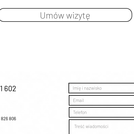
Umów wizytę
1 602
0 826 806