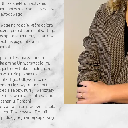
DD, ze spektrum autyzmu.
udności w relacjach, kryzysu w
 zawodowego.
agę na relację, która opiera
ieczną przestrzeń do otwartego
ę w oparciu o metody o naukowo
technik psychoterapii
chematu.
i psychoterapia zaburzeń
skałam na Uniwersytecie im.
 jestem w trakcie pełnego 4-
go w nurcie poznawczo-
Inter Ego. Odbyłam liczne
eniami lękowymi u dzieci i
esie żałoby, kursy i warsztaty
czenie zawodowe zdobywałam,
Poznaniu, Poradni
h zaufania oraz w przedszkolu
kiego Towarzystwa Terapii
poddaję regularnej superwizji.