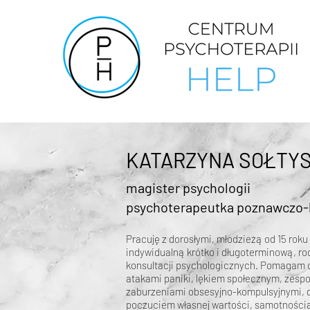
KATARZYNA SOŁTYS
magister psych
o
logii
psychoterapeutka poznawczo-
Pracuję z dorosłymi, młodzieżą od 15 rok
indywidualną krótko i długoterminową, ro
konsultacji psychologicznych. Pomagam 
atakami paniki, lękiem społecznym, zesp
zaburzeniami obsesyjno-kompulsyjnymi, d
poczuciem własnej wartości, samotnością