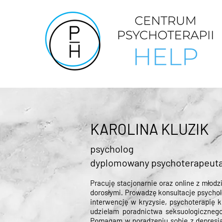
KAROLINA KLUZIK
psycholog
dyplomowany psychoterapeut
Pracuję stacjonarnie oraz online z młodzi
dorosłymi. Prowadzę konsultacje psycho
interwencję w kryzysie, psychoterapię 
udzielam poradnictwa seksuologicznego
Pomagam w poradzeniu sobie z depresją