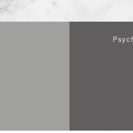
.
Psyc