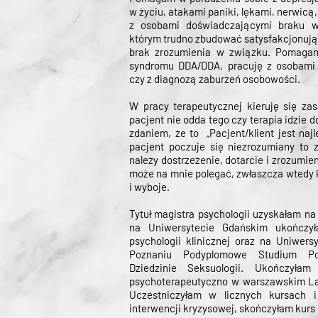
w życiu, atakami paniki, lękami, nerwicą
z osobami doświadczającymi braku wi
którym trudno zbudować satysfakcjonują
brak zrozumienia w związku. Pomagam
syndromu DDA/DDA, pracuję z osobami
czy z diagnozą zaburzeń osobowości.
W pracy terapeutycznej kieruję się zas
pacjent nie odda tego czy terapia idzie d
zdaniem, że to „Pacjent/klient jest naj
pacjent poczuje się niezrozumiany to 
należy dostrzeżenie, dotarcie i zrozumien
może na mnie polegać, zwłaszcza wtedy k
i wyboje.
Tytuł magistra psychologii uzyskałam n
na Uniwersytecie Gdańskim ukończy
psychologii klinicznej oraz na Uniwers
Poznaniu Podyplomowe Studium Po
Dziedzinie Seksuologii. Ukończyłam 
psychoterapeutyczno w warszawskim La
Uczestniczyłam w licznych kursach i
interwencji kryzysowej, skończyłam kurs