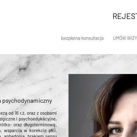
REJEST
bezpłatna konsultacja
UMÓW WIZY
a psychodynamiczny
eżą od 16 r.ż. oraz z osobami
logiczne i psychoedukacyjne,
krótko- oraz długoterminową,
, wsparcia w korekcie płci.
, anhedonią, brakiem sensu