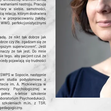
, wahaniami nastroju. Pracuję
ary w siebie, samotności,
cą relację, którym doskwiera
 w przepracowaniu żałoby,
 WWO, perfekcjonistycznymi
adą, że nikt tak dobrze jak
obrze czy źle, zgadzam się ze
lepszym superwizorem”. Jeśli
znaczy że tak jest. Do mnie
ie tego, aby pacjent czuł, że
iedy pojawiają się trudności
a SWPS w Sopocie, następnie
łam studia podyplomowe z
ytecie im. A. Mickiewicza w
mocy Psychologicznej w
pełne, 4-letnie szkolenie
boratorium Psychoedukacji.
 szkoleniach m.in. z TSR,
 pedagogiczny.