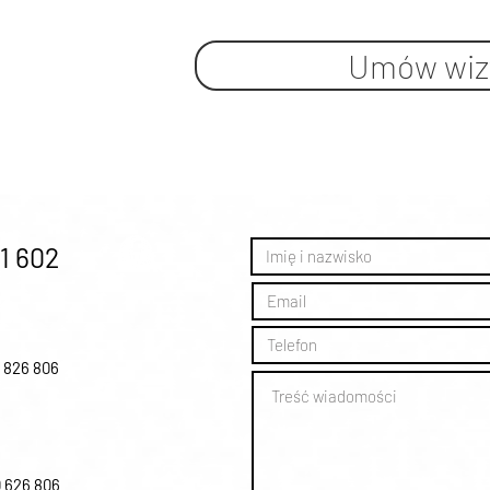
Umów wiz
1 602
0 826 806
0 626 806