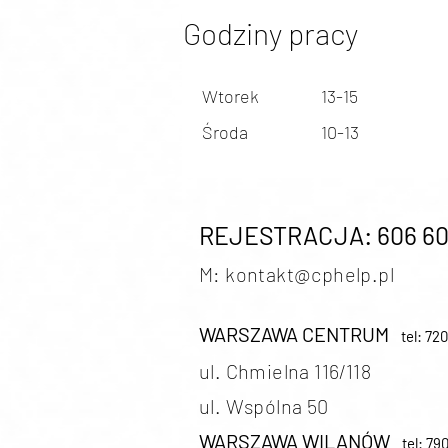
Godziny pracy
Wtorek
13-15
Środa
10-13
REJESTRACJA: 606 60
M: kontakt@cphe
lp.pl
WARSZAWA CENTRUM
tel: 72
ul. Chmielna 116/118
ul. Wspólna 50
WARSZAWA WILANÓW
tel: 79