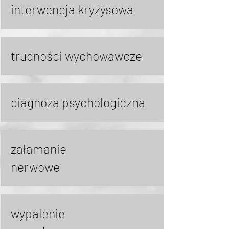
interwencja kryzysowa
trudności wychowawcze
diagnoza psychologiczna
załamanie
nerwowe
wypalenie