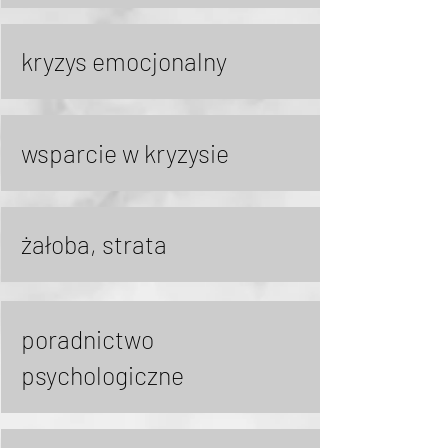
kryzys emocjonalny
wsparcie w kryzysie
żałoba, strata
poradnictwo
psychologiczne