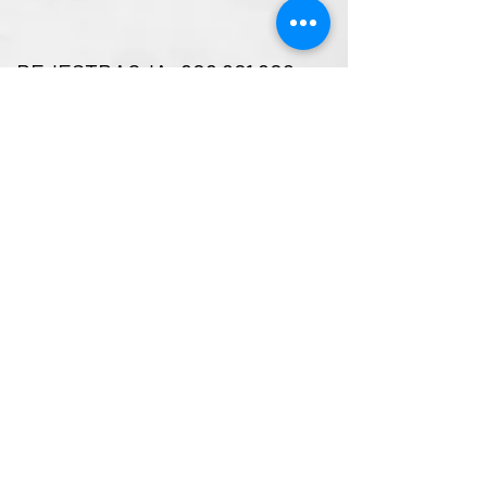
REJESTRACJA: 606 601 602
M: kontakt@cphe
lp.pl
WARSZAWA CENTRUM
tel: 720 826 806
ul. Chmielna 116/118
ul. Wspólna 50
WARSZAWA WILANÓW
tel: 790 626 806
ul. Sarmacka 23
POZNAŃ
tel:
790 626 806
ul. S. Żeromskiego 6, Jeżyce
ONLINE
tel: 720 826 806