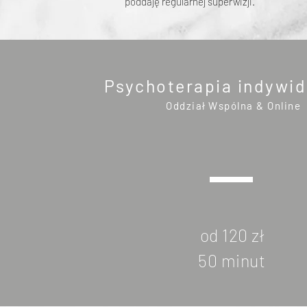
poddaję regularnej superwizji.
Psychoterapia indywi
Oddział Wspólna & Online
od 120 zł
50 minut