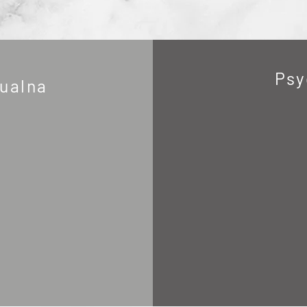
Psy
dualna