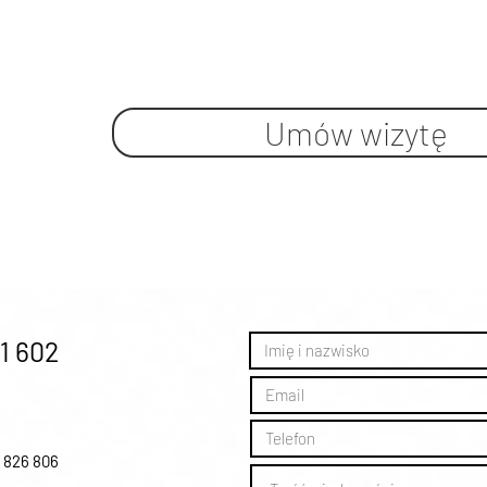
Umów wizytę
1 602
0 826 806