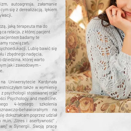
nizm, autoagresja, załamanie
cym się z derealizacją, lękiem
ywacji.
zą, jaką terapeuta ma do
ca relacja, z której pacjent
 pacjentem badamy te
ukamy rozwiązań.
sychoedukacji. Lubię bawić się
ólu i zbędnego nadęcia.
 dziedzina, której warto
nym jak i zawodowym -
ie.
 na Uniwersytecie Kardynała
estniczyłam także w wymienię
 z psychologii stosowanej oraz
ości Psychology and medicine.
ego 4-letniego szkolenia
oznawczo-behawioralnym na
ię dokształcam poprzez udział
m.in. „Stres i asertywność” ,
owej" w Synergii. Swoją pracę