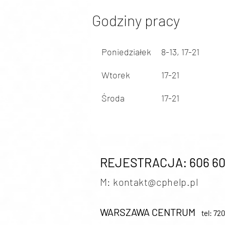
Godziny pracy
Poniedziałek
8-13, 17-21
Wtorek
17-21
Środa
17-21
REJESTRACJA: 606 60
M: kontakt@cphe
lp.pl
WARSZAWA CENTRUM
tel: 72