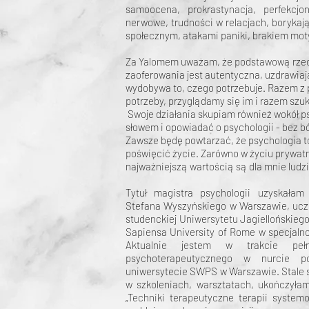
samoocena,
prokrastynacja, perfekcjo
nerwowe, trudności w relacjach, borykają
społecznym, atakami paniki, brakiem mot
Za Yalomem uważam, że podstawową rzec
zaoferowania jest autentyczna, uzdrawiają
wydobywa to, czego potrzebuje. Razem z
potrzeby, przyglądamy się im i razem sz
Swoje działania skupiam również wokół p
słowem i opowiada
ć
o psychologii - bez b
Zawsze będę powtarzać, że psychologia to
poświęcić życie. Zarówno w życiu prywat
najważniejszą wartością są dla mnie ludz
Tytuł magistra psychologii uzyskałam
Stefana Wyszyńskiego w Warszawie, ucz
studenckiej Uniwersytetu Jagiellońskiego
Sapiensa University of Rome w specjaln
Aktualnie jestem w trakcie pełn
psychoterapeutycznego w nurcie p
uniwersytecie SWPS w Warszawie. Stale s
w szkoleniach, warsztatach, ukończyłam 
„Techniki terapeutyczne terapii system