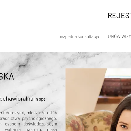
REJEST
bezpłatna konsultacja
UMÓW WIZY
SKA
behawioralna
in spe
ami dorosłymi, młodzieżą od 14
poradnictwa psychologicznego,
am osobom doświadczającym
k wahania nastroju, niska