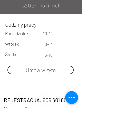
320 zł - 75 minut
Godziny pracy
Poniedziałek
10-14
Wtorek
10-14
Środa
15-18
Umów wizytę
REJESTRACJA: 606 601 602
M: kontakt@cphe
lp.pl