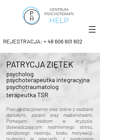
REJESTRACJA: + 48 606 601 602
PATRYCJA ZIĘTEK
psycholog
psychoterapeutka integracyjna
psychotraumato
log
terapeutka TSR
Pracuję stacjonarnie oraz online z osobami
dorosłymi, parami oraz małżeństwami.
Pomagam osobom w kryzysie,
doświadczającym nadmiernego stresu,
obniżonego nastroju, braku motywacji,
trudności w relacjach, z syndromem