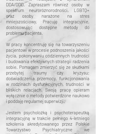
DDA/DDD. Zapraszam również osoby w
spektrum neuroróżnorodności, LGBTQ+
oraz osoby narażone na stres
mniejszościowy. Pracuję integracyjnie,
dostosowując dostępne metody do
problemu pacjenta.
W pracy koncentruję się na towarzyszeniu
pacjentowi w procesie podnoszenia jakości
życia, pokonywaniu codziennych trudności
i budowania efektywnych strategii radzenia
sobie. Pomagam zmierzyć się ze skutkami
przebytej traumy czy kryzysu:
doświadczenia przemocy, funkcjonowania
w rodzinach dysfunkcyjnych, trudności w
bliskich relacjach. Swoją pracę opieram
wyłącznie o metody potwierdzone naukowo
i poddaję regularnej superwizji.
Jestem psycholożką i psychoterapeutką
integracyjną w trakcie pełnego 4-letniego
szkolenia akredytowanego przez Polskie
Towarzystwo Psychiatryczne we