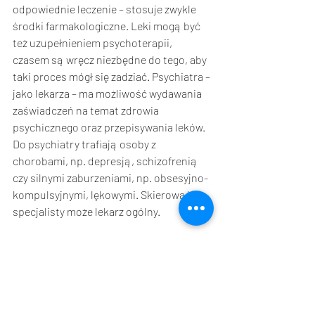
odpowiednie leczenie – stosuje zwykle 
środki farmakologiczne. Leki mogą być 
też uzupełnieniem psychoterapii, 
czasem są wręcz niezbędne do tego, aby 
taki proces mógł się zadziać. Psychiatra – 
jako lekarza – ma możliwość wydawania 
zaświadczeń na temat zdrowia 
psychicznego oraz przepisywania leków. 
Do psychiatry trafiają osoby z 
chorobami, np. depresją, schizofrenią 
czy silnymi zaburzeniami, np. obsesyjno-
kompulsyjnymi, lękowymi. Skierować do 
specjalisty może lekarz ogólny.
Zastanawiasz się, która forma pomocy 
jest dla Ciebie najlepsza? Umów 
wstępną konsultację z psychologiem, 
który pomoże Ci rozeznać się w 
trudnościach i pomoże dobrać 